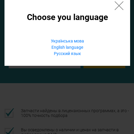
Choose you language
Если не заполнить по умолчанию найдем список для ТО
Добавить файл
Українська мова
English language
Телефон
Русский язык
Подтвердить
Запчасти найдены в лицензионных программах, а это -
100% точность подбора
Вы осведомлены о наличии и ценах на запчасти в