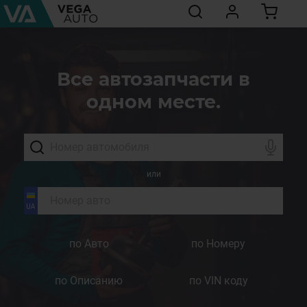
Все автозапчасти в
одном месте.
или
по Авто
по Номеру
по Описанию
по VIN коду