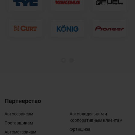
1
2
Партнерство
Автосервисам
Автовладельцам и
корпоративным клиентам
Поставщикам
Франшиза
Автомагазинам