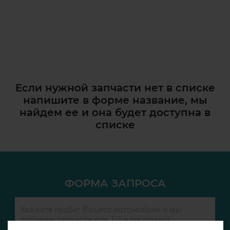
Если нужной запчасти нет в списке
напишите в форме название, мы
найдем ее и она
будет доступна в
списке
ФОРМА ЗАПРОСА