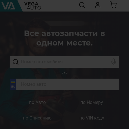
Все автозапчасти в
одном месте.
или
по Авто
по Номеру
по Описанию
по VIN коду