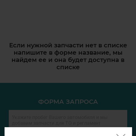
Если нужной запчасти нет в списке
напишите в форме название, мы
найдем ее и она
будет доступна в
списке
ФОРМА ЗАПРОСА