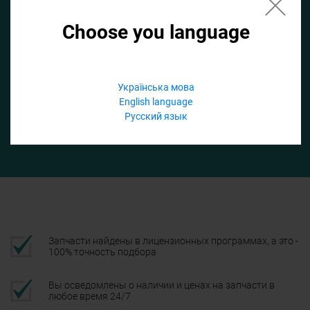
Choose you language
Если не заполнить по умолчанию найдем список для ТО
Добавить файл
Українська мова
English language
Телефон
Русский язык
Подтвердить
Запчасти найдены в лицензионных программах, а это -
100% точность подбора
Вы осведомлены о наличии и ценах на запчасти в
любое время 24/7