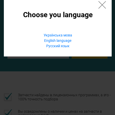
Choose you language
Если не заполнить по умолчанию найдем список для ТО
Добавить файл
Українська мова
English language
Телефон
Русский язык
Подтвердить
Запчасти найдены в лицензионных программах, а это -
100% точность подбора
Вы осведомлены о наличии и ценах на запчасти в