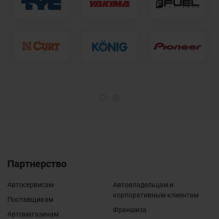
1
2
Партнерство
Автосервисам
Автовладельцам и
корпоративным клиентам
Поставщикам
Франшиза
Автомагазинам