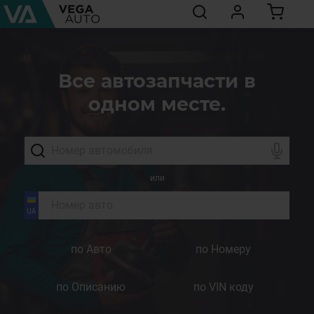
Все автозапчасти в
одном месте.
или
по Авто
по Номеру
по Описанию
по VIN коду