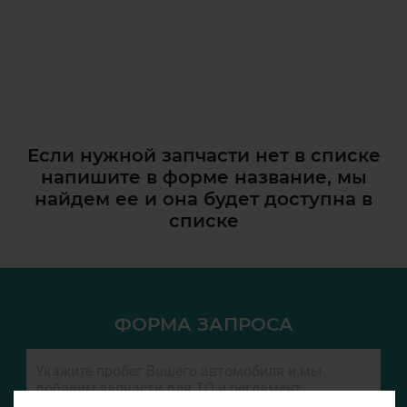
Если нужной запчасти нет в списке
напишите в форме название, мы
найдем ее и она
будет доступна в
списке
ФОРМА ЗАПРОСА