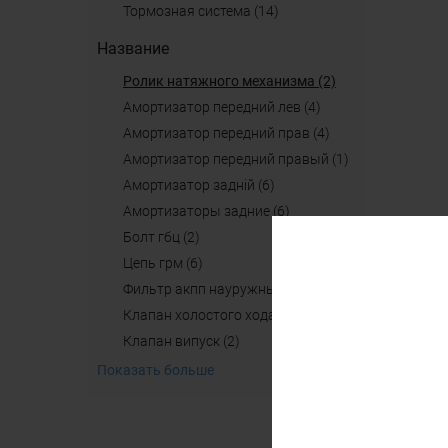
тормозная система (14)
Название
ролик натяжного механизма (2)
амортизатор передний лев (4)
амортизатор передний прав (4)
амортизатор передний правый (1)
амортизатор задній (6)
амортизаторы задние (6)
болт гбц (2)
цепь грм (6)
фильтр акпп науружный (4)
клапан холостого хода (2)
клапан випуск (2)
Показать больше