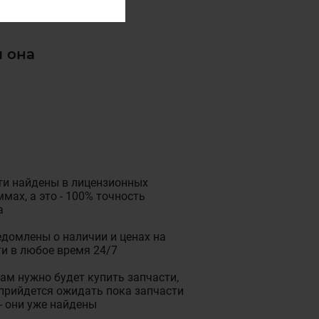
и она
ти найдены в лицензионных
мах, а это - 100% точность
а
домлены о наличии и ценах на
и в любое время 24/7
ам нужно будет купить запчасти,
прийдется ожидать пока запчасти
- они уже найдены