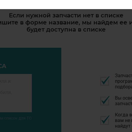
Если нужной запчасти нет в списке
шите в форме название, мы найдем ее 
будет доступна в списке
СА
Запчас
програм
подбор
Вы осве
запчаст
Когда в
м список для ТО
вам не 
найдут 