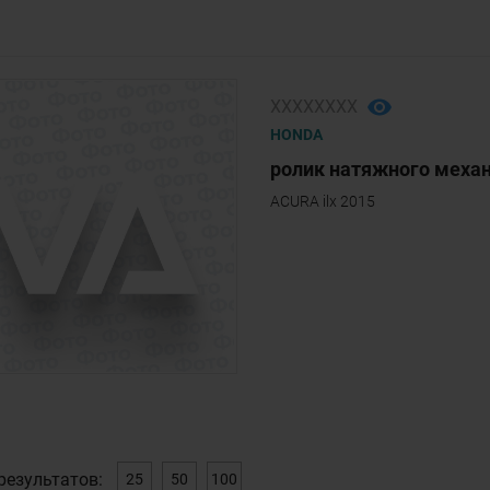
ХХХХХХХХ
HONDA
ролик натяжного механ
ACURA ilx 2015
результатов:
25
50
100