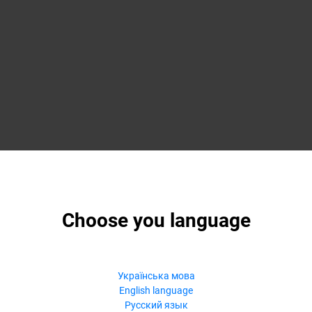
Choose you language
Українська мова
English language
Русский язык