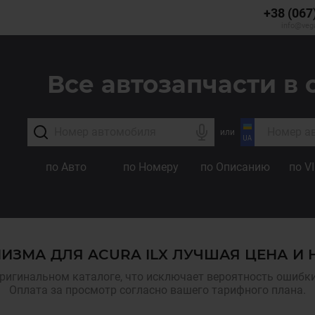
+38 (067
info@veg
Все автозапчасти в 
или
по Авто
по Номеру
по Описанию
по V
ИЗМА ДЛЯ ACURA ILX ЛУЧШАЯ ЦЕНА И 
ригинальном каталоге, что исключает вероятность ошибки,
Оплата за просмотр согласно вашего тарифного плана.