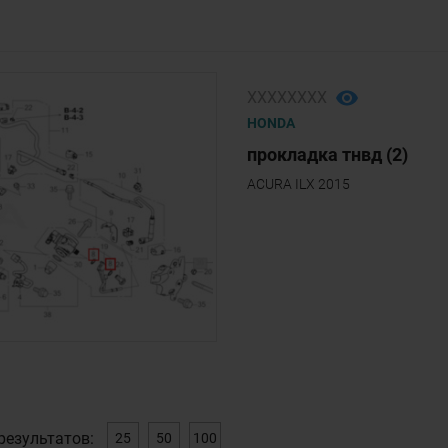
ХХХХХХХХ
HONDA
прокладка тнвд (2)
ACURA ILX 2015
результатов:
25
50
100