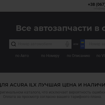
+38 (067
info@veg
Все автозапчасти в 
или
по Авто
по Номеру
по Описанию
по V
ЛЯ ACURA ILX ЛУЧШАЯ ЦЕНА И НАЛИЧ
ригинальном каталоге, что исключает вероятность ошибки,
Оплата за просмотр согласно вашего тарифного плана.