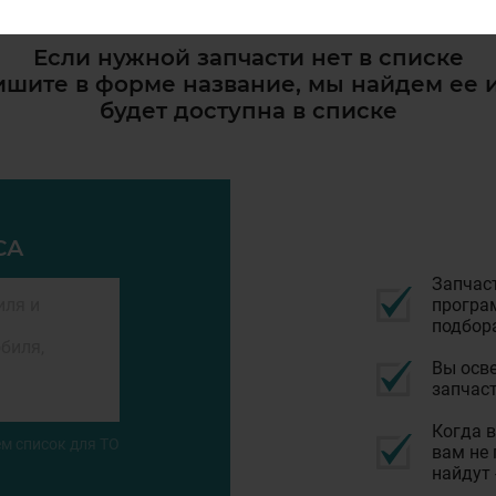
Если нужной запчасти нет в списке
шите в форме название, мы найдем ее 
будет доступна в списке
СА
Запчас
програм
подбор
Вы осве
запчаст
Когда в
м список для ТО
вам не 
найдут 