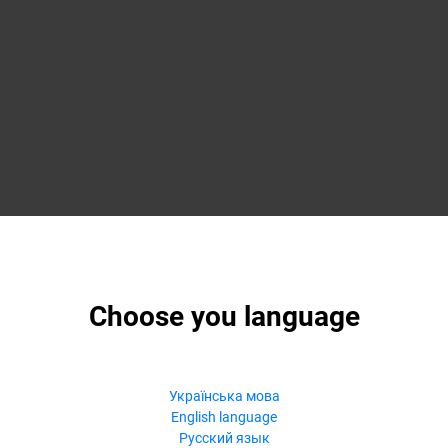
Choose you language
Українська мова
English language
Русский язык