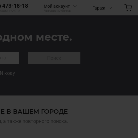
) 473-18-18
Мой аккаунт
Гараж
Авторизируйтесь
aauto.com.ua
одном месте.
Поиск
IN коду
ИЕ В ВАШЕМ ГОРОДЕ
 а также повторного поиска.