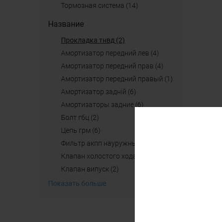
тормозная система (14)
Название
прокладка тнвд (2)
амортизатор передний лев (4)
амортизатор передний прав (4)
амортизатор передний правый (1)
амортизатор задній (6)
амортизаторы задние (6)
болт гбц (2)
цепь грм (6)
фильтр акпп науружный (4)
клапан холостого хода (2)
клапан випуск (2)
Показать больше