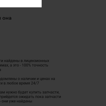
и она
ти найдены в лицензионных
мах, а это - 100% точность
а
домлены о наличии и ценах на
и в любое время 24/7
ам нужно будет купить запчасти,
прийдется ожидать пока запчасти
- они уже найдены