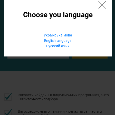
Choose you language
Если не заполнить по умолчанию найдем список для ТО
Добавить файл
Українська мова
English language
Телефон
Русский язык
Подтвердить
Запчасти найдены в лицензионных программах, а это -
100% точность подбора
Вы осведомлены о наличии и ценах на запчасти в