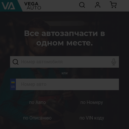
Все автозапчасти в
одном месте.
или
по Авто
по Номеру
по Описанию
по VIN коду