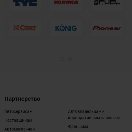
1
2
Партнерство
Автосервисам
Автовладельцам и
корпоративным клиентам
Поставщикам
Франшиза
Автомагазинам