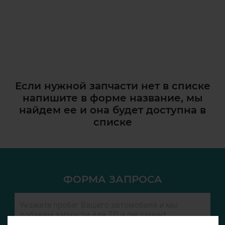
Если нужной запчасти нет в списке
напишите в форме название, мы
найдем ее и она
будет доступна в
списке
ФОРМА ЗАПРОСА