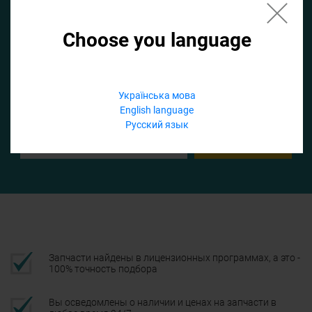
Choose you language
Если не заполнить по умолчанию найдем список для ТО
Добавить файл
Українська мова
English language
Телефон
Русский язык
Подтвердить
Запчасти найдены в лицензионных программах, а это -
100% точность подбора
Вы осведомлены о наличии и ценах на запчасти в