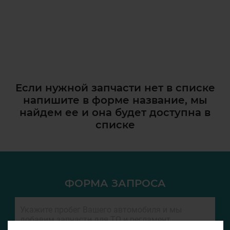
Если нужной запчасти нет в списке
напишите в форме название, мы
найдем ее и она
будет доступна в
списке
ФОРМА ЗАПРОСА