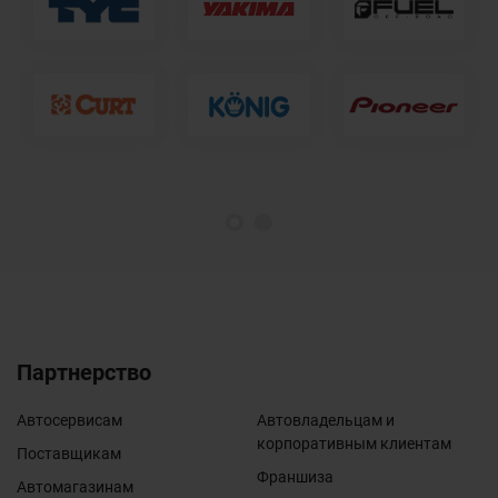
1
2
Партнерство
Автосервисам
Автовладельцам и
корпоративным клиентам
Поставщикам
Франшиза
Автомагазинам