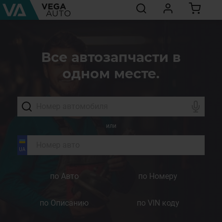
Все автозапчасти в
одном месте.
или
по Авто
по Номеру
по Описанию
по VIN коду