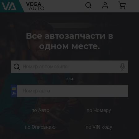
Все автозапчасти в
одном месте.
или
по Авто
по Номеру
по Описанию
по VIN коду