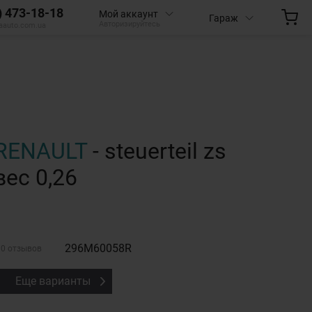
) 473-18-18
Мой аккаунт
Гараж
Авторизируйтесь
aauto.com.ua
RENAULT
- steuerteil zs
вес 0,26
296M60058R
0 отзывов
Еще варианты