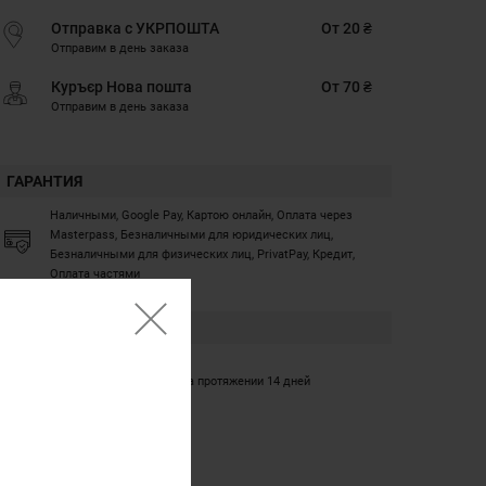
Отправка с УКРПОШТА
От 20 ₴
Отправим в день заказа
Куръєр Нова пошта
От 70 ₴
Отправим в день заказа
ГАРАНТИЯ
Наличными, Google Pay, Картою онлайн, Оплата через
Masterpass, Безналичными для юридических лиц,
Безналичными для физических лиц, PrivatPay, Кредит,
Оплата частями
ГАРАНТИЯ
12 месяцев
Обмен/возврат товара на протяжении 14 дней