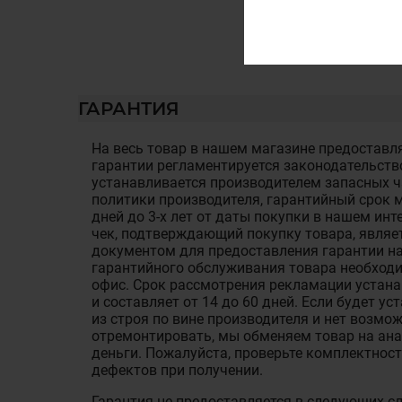
ГАРАНТИЯ
На весь товар в нашем магазине предоставля
гарантии регламентируется законодательств
устанавливается производителем запасных ча
политики производителя, гарантийный срок м
дней до 3-х лет от даты покупки в нашем ин
чек, подтверждающий покупку товара, являе
документом для предоставления гарантии на
гарантийного обслуживания товара необход
офис. Срок рассмотрения рекламации устан
и составляет от 14 до 60 дней. Если будет у
из строя по вине производителя и нет возмож
отремонтировать, мы обменяем товар на ан
деньги. Пожалуйста, проверьте комплектност
дефектов при получении.
Гарантия не предоставляется в следующих с