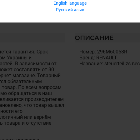
English language
Русский язык
ОПИСАНИЕ
ется гарантия. Срок
Номер: 296M60058R
ом Украины и
Бренд: RENAULT
стей. В зависимости от
Название: steuerteil zs вес
ожет составлять от 30
тернет магазине. Товарный
тся обязательным
 товар. По всем вопросам
имо обращаться в наш
авливается производителем
становлено, что товар вышел
ности его
алогичный или вернём
ь товара и отсутствие
лучаях: нарушена