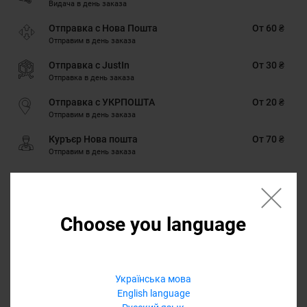
Видача в день заказа
Отправка с Нова Пошта
От 60 ₴
Отправим в день заказа
Отправка с JustIn
От 30 ₴
Отправка в день заказа
Отправка с УКРПОШТА
От 20 ₴
Отправим в день заказа
Куръєр Нова пошта
От 70 ₴
Отправим в день заказа
ГАРАНТИЯ
Наличными, Google Pay, Картою онлайн, Оплата через Masterpass,
Choose you language
Безналичными для юридических лиц, Безналичными для
физических лиц, PrivatPay, Кредит, Оплата частями
ГАРАНТИЯ
Українська мова
12 месяцев
English language
Обмен/возврат товара на протяжении 14 дней