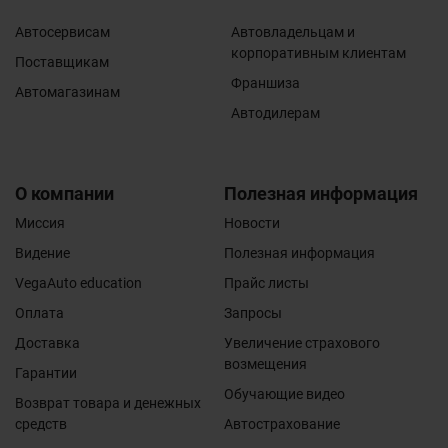
результате стихийных бедствий (природных
явлений); повреждения, вызванные аварийным
Автосервисам
Автовладельцам и
повышением или понижением напряжения в
корпоративным клиентам
электросети или неправильным подключением к
Поставщикам
электросети; повреждения, вызванные дефектами
Франшиза
Автомагазинам
системы, в которой использовался данный товар,
Автодилерам
или возникшие в результате соединения и
подключения товара к другим изделиям;
повреждения, вызванные использованием товара не
по назначению или с нарушением правил
О компании
Полезная информация
эксплуатации.
Миссия
Новости
Гарантийные обязательства не распространяются на
расходные материалы (масла, фильтра,
Видение
Полезная информация
тех.жидкости, автокосметика, лампи, свечи,
VegaAuto education
Прайс листы
электронные блоки, предохранители и т.д.). Даний
вид товара проверяется на его целостность и
Оплата
Запросы
работоспособность в момент получения. На детали
электрооборудования- гарантия не
Доставка
Увеличение страхового
распространяется и ограничивается фактом
возмещения
Гарантии
работоспособности момент монтажа.
Обучающие видео
Возврат товара и денежных
средств
Автострахование