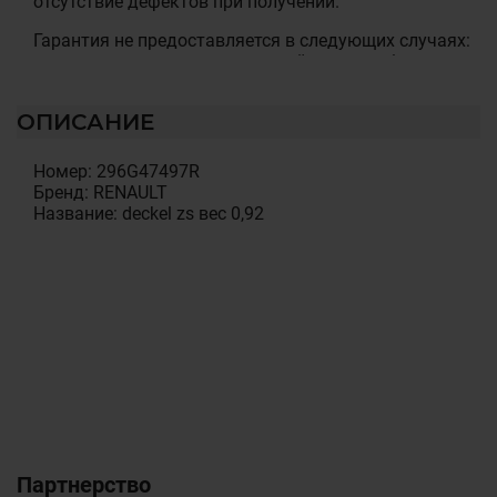
отсутствие дефектов при получении.
Гарантия не предоставляется в следующих случаях:
нарушена сохранность гарантийных пломб; есть
механические или иные повреждения, которые
возникли вследствие умышленных или
ОПИСАНИЕ
неосторожных действий покупателя или третьих лиц;
нарушены правила использования, изложенные в
эксплуатационных документах; было произведено
Номер: 296G47497R
несанкционированное вскрытие, ремонт или
Бренд: RENAULT
изменены внутренние коммуникации и компоненты
Название: deckel zs вес 0,92
товара, изменена конструкция или схемы товара
установка детали была произведена клиентом
самостоятельно или на СТО не имеющем
сертификата на проведення данного вида робот.
Гарантийные обязательства не распространяются на
следующие неисправности: естественный износ или
исчерпание ресурса; случайные повреждения,
причиненные клиентом или повреждения, возникшие
вследствие небрежного отношения или
использования (воздействие жидкости,
запыленности, попадание внутрь корпуса
посторонних предметов и т. п.); повреждения в
Партнерство