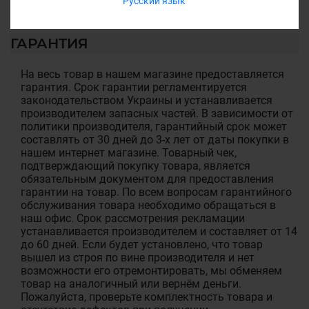
Русский язык
ГАРАНТИЯ
На весь товар в нашем магазине предоставляется
гарантия. Срок гарантии регламентируется
законодательством Украины и устанавливается
производителем запасных частей. В зависимости от
политики производителя, гарантийный срок может
составлять от 30 дней до 3-х лет от даты покупки в
нашем интернет магазине. Товарный чек,
подтверждающий покупку товара, является
обязательным документом для предоставления
гарантии на товар. По всем вопросам гарантийного
обслуживания товара необходимо обращаться в
наш офис. Срок рассмотрения рекламации
устанавливается производителем и составляет от 14
до 60 дней. Если будет установлено, что товар
вышел из строя по вине производителя и нет
возможности его отремонтировать, мы обменяем
товар на аналогичный или вернём деньги.
Пожалуйста, проверьте комплектность товара и