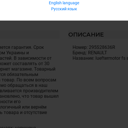
English language
Русский язык
ОПИСАНИЕ
ется гарантия. Срок
Номер: 295S28636R
ом Украины и
Бренд: RENAULT
стей. В зависимости от
Название: lueftermotor fs 
ожет составлять от 30
тернет магазине. Товарный
тся обязательным
 товар. По всем вопросам
имо обращаться в наш
авливается производителем
становлено, что товар вышел
ности его
алогичный или вернём
ь товара и отсутствие
лучаях: нарушена