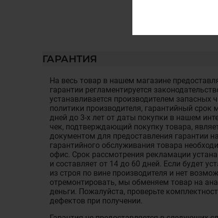
ГАРАНТИЯ
На весь товар в нашем магазине предоставля
гарантии регламентируется законодательств
устанавливается производителем запасных ча
политики производителя, гарантийный срок м
дней до 3-х лет от даты покупки в нашем ин
чек, подтверждающий покупку товара, являе
документом для предоставления гарантии на
гарантийного обслуживания товара необход
офис. Срок рассмотрения рекламации устан
и составляет от 14 до 60 дней. Если будет у
из строя по вине производителя и нет возмож
отремонтировать, мы обменяем товар на ан
деньги. Пожалуйста, проверьте комплектност
дефектов при получении.
Гарантия не предоставляется в следующих с