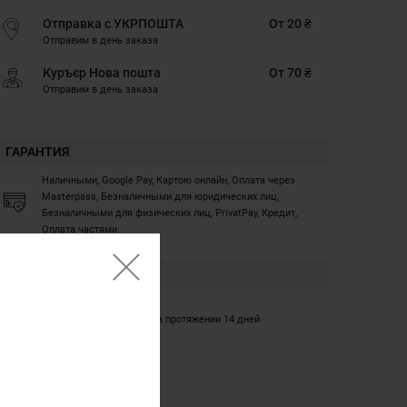
Отправка с УКРПОШТА
От 20 ₴
Отправим в день заказа
Куръєр Нова пошта
От 70 ₴
Отправим в день заказа
ГАРАНТИЯ
Наличными, Google Pay, Картою онлайн, Оплата через
Masterpass, Безналичными для юридических лиц,
Безналичными для физических лиц, PrivatPay, Кредит,
Оплата частями
ГАРАНТИЯ
12 месяцев
Обмен/возврат товара на протяжении 14 дней