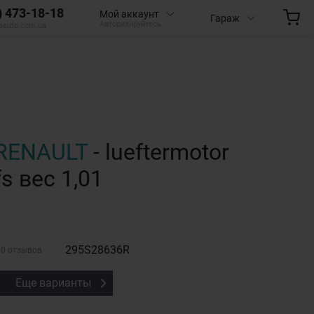
) 473-18-18
Мой аккаунт
Гараж
Авторизируйтесь
aauto.com.ua
RENAULT
- lueftermotor
fs вес 1,01
295S28636R
0 отзывов
Еще варианты