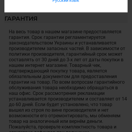
Русский язык
ГАРАНТИЯ
На весь товар в нашем магазине предоставляется
гарантия. Срок гарантии регламентируется
законодательством Украины и устанавливается
производителем запасных частей. В зависимости от
политики производителя, гарантийный срок может
составлять от 30 дней до 3-х лет от даты покупки в
нашем интернет магазине. Товарный чек,
подтверждающий покупку товара, является
обязательным документом для предоставления
гарантии на товар. По всем вопросам гарантийного
обслуживания товара необходимо обращаться в
наш офис. Срок рассмотрения рекламации
устанавливается производителем и составляет от 14
до 60 дней. Если будет установлено, что товар
вышел из строя по вине производителя и нет
возможности его отремонтировать, мы обменяем
товар на аналогичный или вернём деньги.
Пожалуйста, проверьте комплектность товара и