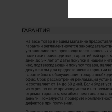
ГАРАНТИЯ
На весь товар в нашем магазине предоставля
гарантии регламентируется законодательств
устанавливается производителем запасных ча
политики производителя, гарантийный срок м
дней до 3-х лет от даты покупки в нашем ин
чек, подтверждающий покупку товара, являе
документом для предоставления гарантии на
гарантийного обслуживания товара необход
офис. Срок рассмотрения рекламации устан
и составляет от 14 до 60 дней. Если будет у
из строя по вине производителя и нет возмож
отремонтировать, мы обменяем товар на ан
деньги. Пожалуйста, проверьте комплектност
дефектов при получении.
Гарантия не предоставляется в следующих с