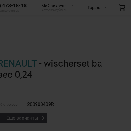
) 473-18-18
Мой аккаунт
Гараж
Авторизируйтесь
aauto.com.ua
RENAULT
- wischerset ba
вес 0,24
288908409R
0 отзывов
Еще варианты