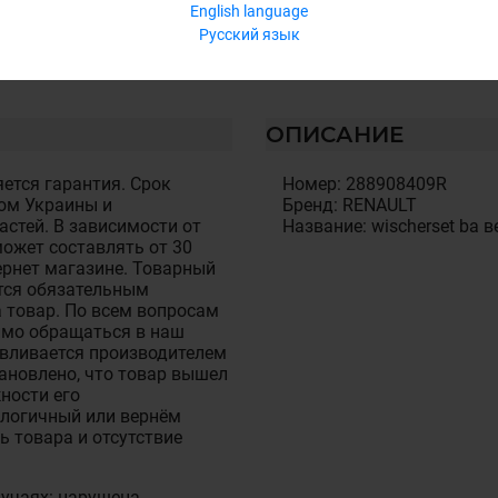
English language
Русский язык
ОПИСАНИЕ
ется гарантия. Срок
Номер: 288908409R
ом Украины и
Бренд: RENAULT
стей. В зависимости от
Название: wischerset ba в
ожет составлять от 30
тернет магазине. Товарный
тся обязательным
 товар. По всем вопросам
имо обращаться в наш
авливается производителем
становлено, что товар вышел
ности его
алогичный или вернём
ь товара и отсутствие
лучаях: нарушена