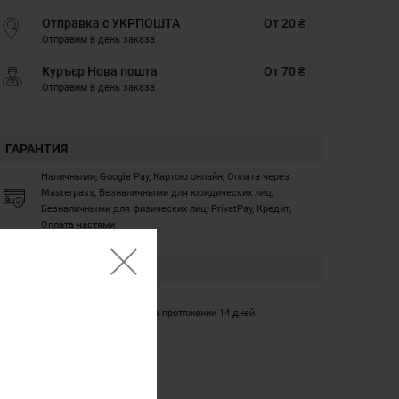
Отправка с УКРПОШТА
От 20 ₴
Отправим в день заказа
Куръєр Нова пошта
От 70 ₴
Отправим в день заказа
ГАРАНТИЯ
Наличными, Google Pay, Картою онлайн, Оплата через
Masterpass, Безналичными для юридических лиц,
Безналичными для физических лиц, PrivatPay, Кредит,
Оплата частями
ГАРАНТИЯ
12 месяцев
Обмен/возврат товара на протяжении 14 дней