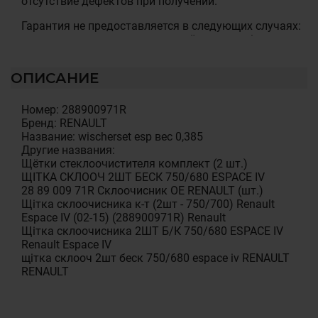
отсутствие дефектов при получении.
Гарантия не предоставляется в следующих случаях:
нарушена сохранность гарантийных пломб; есть
механические или иные повреждения, которые
возникли вследствие умышленных или
ОПИСАНИЕ
неосторожных действий покупателя или третьих лиц;
нарушены правила использования, изложенные в
эксплуатационных документах; было произведено
Номер: 288900971R
несанкционированное вскрытие, ремонт или
Бренд: RENAULT
изменены внутренние коммуникации и компоненты
Название: wischerset esp вес 0,385
товара, изменена конструкция или схемы товара
Другие названия:
установка детали была произведена клиентом
Щётки стеклоочистителя комплект (2 шт.)
самостоятельно или на СТО не имеющем
ЩІТКА СКЛООЧ 2ШТ БЕСК 750/680 ESPACE IV
сертификата на проведення данного вида робот.
28 89 009 71R Склоочисник OE RENAULT (шт.)
Щітка склоочисника к-т (2шт - 750/700) Renault
Гарантийные обязательства не распространяются на
Espace IV (02-15) (288900971R) Renault
следующие неисправности: естественный износ или
Щітка склоочисника 2ШТ Б/К 750/680 ESPACE IV
исчерпание ресурса; случайные повреждения,
Renault Espace IV
причиненные клиентом или повреждения, возникшие
щітка склооч 2шт беск 750/680 espace iv RENAULT
вследствие небрежного отношения или
RENAULT
использования (воздействие жидкости,
запыленности, попадание внутрь корпуса
посторонних предметов и т. п.); повреждения в