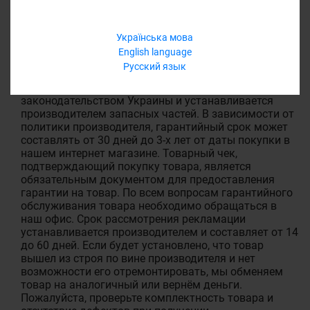
Українська мова
ГАРАНТИЯ
English language
Русский язык
На весь товар в нашем магазине предоставляется
гарантия. Срок гарантии регламентируется
законодательством Украины и устанавливается
производителем запасных частей. В зависимости от
политики производителя, гарантийный срок может
составлять от 30 дней до 3-х лет от даты покупки в
нашем интернет магазине. Товарный чек,
подтверждающий покупку товара, является
обязательным документом для предоставления
гарантии на товар. По всем вопросам гарантийного
обслуживания товара необходимо обращаться в
наш офис. Срок рассмотрения рекламации
устанавливается производителем и составляет от 14
до 60 дней. Если будет установлено, что товар
вышел из строя по вине производителя и нет
возможности его отремонтировать, мы обменяем
товар на аналогичный или вернём деньги.
Пожалуйста, проверьте комплектность товара и