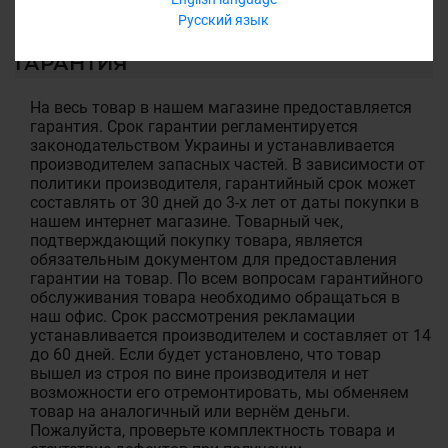
Русский язык
ГАРАНТИЯ
На весь товар в нашем магазине предоставляется
гарантия. Срок гарантии регламентируется
законодательством Украины и устанавливается
производителем запасных частей. В зависимости от
политики производителя, гарантийный срок может
составлять от 30 дней до 3-х лет от даты покупки в
нашем интернет магазине. Товарный чек,
подтверждающий покупку товара, является
обязательным документом для предоставления
гарантии на товар. По всем вопросам гарантийного
обслуживания товара необходимо обращаться в
наш офис. Срок рассмотрения рекламации
устанавливается производителем и составляет от 14
до 60 дней. Если будет установлено, что товар
вышел из строя по вине производителя и нет
возможности его отремонтировать, мы обменяем
товар на аналогичный или вернём деньги.
Пожалуйста, проверьте комплектность товара и