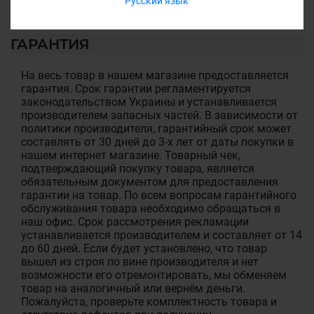
Русский язык
ГАРАНТИЯ
На весь товар в нашем магазине предоставляется
гарантия. Срок гарантии регламентируется
законодательством Украины и устанавливается
производителем запасных частей. В зависимости от
политики производителя, гарантийный срок может
составлять от 30 дней до 3-х лет от даты покупки в
нашем интернет магазине. Товарный чек,
подтверждающий покупку товара, является
обязательным документом для предоставления
гарантии на товар. По всем вопросам гарантийного
обслуживания товара необходимо обращаться в
наш офис. Срок рассмотрения рекламации
устанавливается производителем и составляет от 14
до 60 дней. Если будет установлено, что товар
вышел из строя по вине производителя и нет
возможности его отремонтировать, мы обменяем
товар на аналогичный или вернём деньги.
Пожалуйста, проверьте комплектность товара и