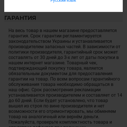
Русский язык
ГАРАНТИЯ
На весь товар в нашем магазине предоставляется
гарантия. Срок гарантии регламентируется
законодательством Украины и устанавливается
производителем запасных частей. В зависимости от
политики производителя, гарантийный срок может
составлять от 30 дней до 3-х лет от даты покупки в
нашем интернет магазине. Товарный чек,
подтверждающий покупку товара, является
обязательным документом для предоставления
гарантии на товар. По всем вопросам гарантийного
обслуживания товара необходимо обращаться в
наш офис. Срок рассмотрения рекламации
устанавливается производителем и составляет от 14
до 60 дней. Если будет установлено, что товар
вышел из строя по вине производителя и нет
возможности его отремонтировать, мы обменяем
товар на аналогичный или вернём деньги.
Пожалуйста, проверьте комплектность товара и