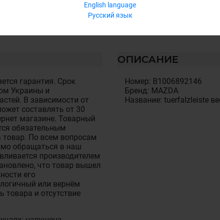
English language
Русский язык
ОПИСАНИЕ
ется гарантия. Срок
Номер: B1006892146
ом Украины и
Бренд: MAZDA
стей. В зависимости от
Название: tuerfalzleiste ве
ожет составлять от 30
тернет магазине. Товарный
тся обязательным
 товар. По всем вопросам
имо обращаться в наш
авливается производителем
становлено, что товар вышел
ности его
алогичный или вернём
ь товара и отсутствие
лучаях: нарушена