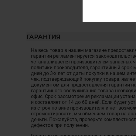
ГАРАНТИЯ
На весь товар в нашем магазине предоставля
гарантии регламентируется законодательств
устанавливается производителем запасных ча
политики производителя, гарантийный срок м
дней до 3-х лет от даты покупки в нашем ин
чек, подтверждающий покупку товара, являе
документом для предоставления гарантии на
гарантийного обслуживания товара необход
офис. Срок рассмотрения рекламации устан
и составляет от 14 до 60 дней. Если будет у
из строя по вине производителя и нет возмож
отремонтировать, мы обменяем товар на ан
деньги. Пожалуйста, проверьте комплектност
дефектов при получении.
Гарантия не предоставляется в следующих с