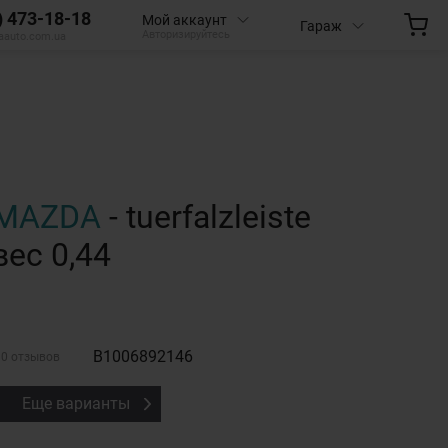
) 473-18-18
Мой аккаунт
Гараж
Авторизируйтесь
aauto.com.ua
MAZDA
- tuerfalzleiste
вес 0,44
B1006892146
0 отзывов
Еще варианты