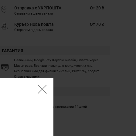
Отправка с УКРПОШТА
От 20 ₴
Отправим в день заказа
Куръєр Нова пошта
От 70 ₴
Отправим в день заказа
ГАРАНТИЯ
Наличными, Google Pay, Картою онлайн, Оплата через
Masterpass, Безналичными для юридических лиц,
Безналичными для физических лиц, PrivatPay, Кредит,
Оплата частями
ГАРАНТИЯ
12 месяцев
Обмен/возврат товара на протяжении 14 дней