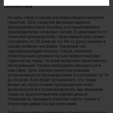
ГАРАНТИЯ
На весь товар в нашем магазине предоставляется
гарантия. Срок гарантии регламентируется
законодательством Украины и устанавливается
производителем запасных частей. В зависимости от
политики производителя, гарантийный срок может
составлять от 30 дней до 3-х лет от даты покупки в
нашем интернет магазине. Товарный чек,
подтверждающий покупку товара, является
обязательным документом для предоставления
гарантии на товар. По всем вопросам гарантийного
обслуживания товара необходимо обращаться в
наш офис. Срок рассмотрения рекламации
устанавливается производителем и составляет от 14
до 60 дней. Если будет установлено, что товар
вышел из строя по вине производителя и нет
возможности его отремонтировать, мы обменяем
товар на аналогичный или вернём деньги.
Пожалуйста, проверьте комплектность товара и
отсутствие дефектов при получении.
Гарантия не предоставляется в следующих случаях: