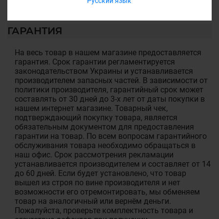
Русский язык
ГАРАНТИЯ
На весь товар в нашем магазине предоставляется
гарантия. Срок гарантии регламентируется
законодательством Украины и устанавливается
производителем запасных частей. В зависимости от
политики производителя, гарантийный срок может
составлять от 30 дней до 3-х лет от даты покупки в
нашем интернет магазине. Товарный чек,
подтверждающий покупку товара, является
обязательным документом для предоставления
гарантии на товар. По всем вопросам гарантийного
обслуживания товара необходимо обращаться в
наш офис. Срок рассмотрения рекламации
устанавливается производителем и составляет от 14
до 60 дней. Если будет установлено, что товар
вышел из строя по вине производителя и нет
возможности его отремонтировать, мы обменяем
товар на аналогичный или вернём деньги.
Пожалуйста, проверьте комплектность товара и