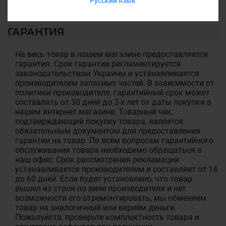
Русский язык
ГАРАНТИЯ
На весь товар в нашем магазине предоставляется
гарантия. Срок гарантии регламентируется
законодательством Украины и устанавливается
производителем запасных частей. В зависимости от
политики производителя, гарантийный срок может
составлять от 30 дней до 3-х лет от даты покупки в
нашем интернет магазине. Товарный чек,
подтверждающий покупку товара, является
обязательным документом для предоставления
гарантии на товар. По всем вопросам гарантийного
обслуживания товара необходимо обращаться в
наш офис. Срок рассмотрения рекламации
устанавливается производителем и составляет от 14
до 60 дней. Если будет установлено, что товар
вышел из строя по вине производителя и нет
возможности его отремонтировать, мы обменяем
товар на аналогичный или вернём деньги.
Пожалуйста, проверьте комплектность товара и