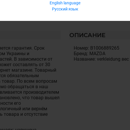
English language
Русский язык
ОПИСАНИЕ
ется гарантия. Срок
Номер: B1006889265
ом Украины и
Бренд: MAZDA
стей. В зависимости от
Название: verkleidung вес
ожет составлять от 30
тернет магазине. Товарный
тся обязательным
 товар. По всем вопросам
имо обращаться в наш
авливается производителем
становлено, что товар вышел
ности его
алогичный или вернём
ь товара и отсутствие
лучаях: нарушена