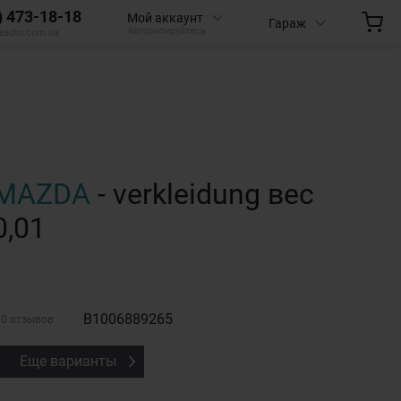
) 473-18-18
Мой аккаунт
Гараж
Авторизируйтесь
aauto.com.ua
MAZDA
- verkleidung вес
0,01
B1006889265
0 отзывов
Еще варианты