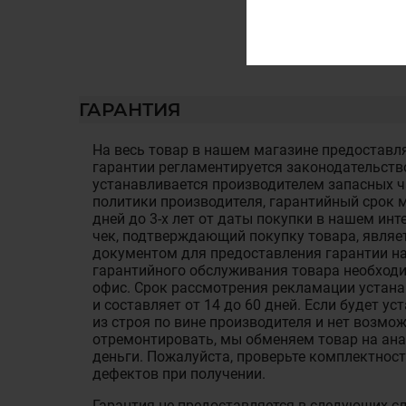
ГАРАНТИЯ
На весь товар в нашем магазине предоставля
гарантии регламентируется законодательств
устанавливается производителем запасных ча
политики производителя, гарантийный срок м
дней до 3-х лет от даты покупки в нашем ин
чек, подтверждающий покупку товара, являе
документом для предоставления гарантии на
гарантийного обслуживания товара необход
офис. Срок рассмотрения рекламации устан
и составляет от 14 до 60 дней. Если будет у
из строя по вине производителя и нет возмож
отремонтировать, мы обменяем товар на ан
деньги. Пожалуйста, проверьте комплектност
дефектов при получении.
Гарантия не предоставляется в следующих с