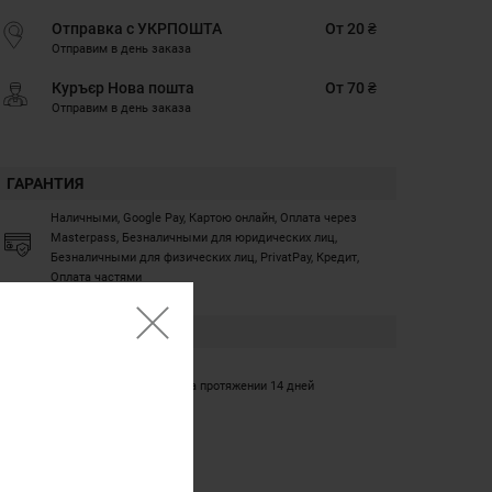
Отправка с УКРПОШТА
От 20 ₴
Отправим в день заказа
Куръєр Нова пошта
От 70 ₴
Отправим в день заказа
ГАРАНТИЯ
Наличными, Google Pay, Картою онлайн, Оплата через
Masterpass, Безналичными для юридических лиц,
Безналичными для физических лиц, PrivatPay, Кредит,
Оплата частями
ГАРАНТИЯ
12 месяцев
Обмен/возврат товара на протяжении 14 дней