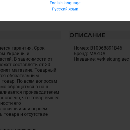
English language
Русский язык
ОПИСАНИЕ
ется гарантия. Срок
Номер: B10068891B46
ом Украины и
Бренд: MAZDA
стей. В зависимости от
Название: verkleidung вес
ожет составлять от 30
тернет магазине. Товарный
тся обязательным
 товар. По всем вопросам
имо обращаться в наш
авливается производителем
становлено, что товар вышел
ности его
алогичный или вернём
ь товара и отсутствие
лучаях: нарушена