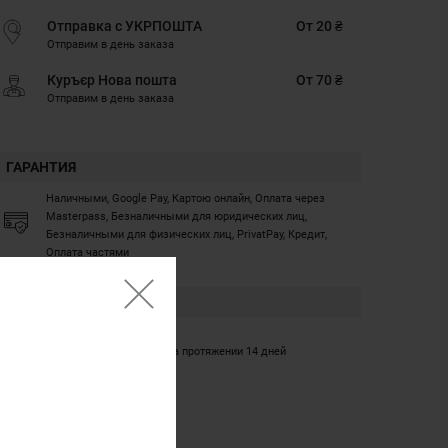
Отправка с УКРПОШТА
От 20 ₴
Отправим в день заказа
Куръєр Нова пошта
От 70 ₴
Отправим в день заказа
ГАРАНТИЯ
Наличными, Google Pay, Картою онлайн, Оплата через
Masterpass, Безналичными для юридических лиц,
Безналичными для физических лиц, PrivatPay, Кредит,
Оплата частями
ГАРАНТИЯ
12 месяцев
Обмен/возврат товара на протяжении 14 дней