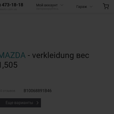
) 473-18-18
Мой аккаунт
Гараж
Авторизируйтесь
aauto.com.ua
MAZDA
- verkleidung вес
1,505
B10068891B46
0 отзывов
Еще варианты