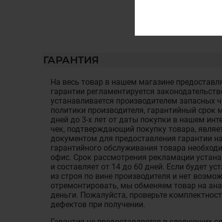
ГАРАНТИЯ
На весь товар в нашем магазине предоставля
гарантии регламентируется законодательств
устанавливается производителем запасных ча
политики производителя, гарантийный срок м
дней до 3-х лет от даты покупки в нашем ин
чек, подтверждающий покупку товара, являе
документом для предоставления гарантии на
гарантийного обслуживания товара необход
офис. Срок рассмотрения рекламации устан
и составляет от 14 до 60 дней. Если будет у
из строя по вине производителя и нет возмож
отремонтировать, мы обменяем товар на ан
деньги. Пожалуйста, проверьте комплектност
дефектов при получении.
Гарантия не предоставляется в следующих с