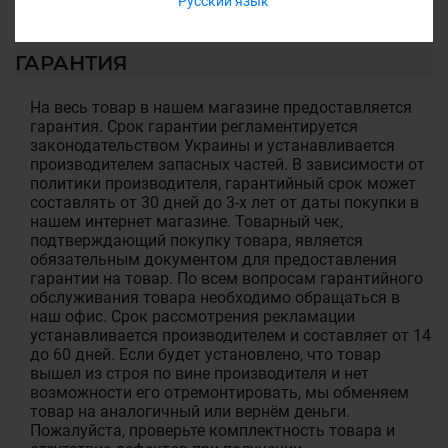
Русский язык
ГАРАНТИЯ
На весь товар в нашем магазине предоставляется
гарантия. Срок гарантии регламентируется
законодательством Украины и устанавливается
производителем запасных частей. В зависимости от
политики производителя, гарантийный срок может
составлять от 30 дней до 3-х лет от даты покупки в
нашем интернет магазине. Товарный чек,
подтверждающий покупку товара, является
обязательным документом для предоставления
гарантии на товар. По всем вопросам гарантийного
обслуживания товара необходимо обращаться в
наш офис. Срок рассмотрения рекламации
устанавливается производителем и составляет от 14
до 60 дней. Если будет установлено, что товар
вышел из строя по вине производителя и нет
возможности его отремонтировать, мы обменяем
товар на аналогичный или вернём деньги.
Пожалуйста, проверьте комплектность товара и