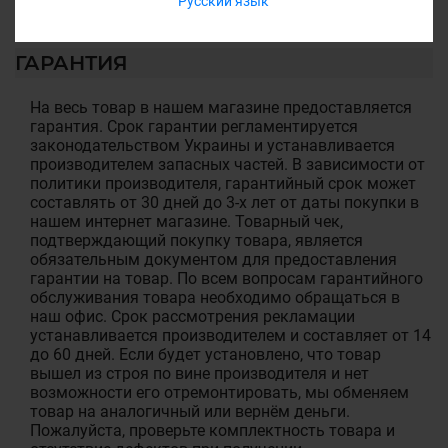
Русский язык
ГАРАНТИЯ
На весь товар в нашем магазине предоставляется
гарантия. Срок гарантии регламентируется
законодательством Украины и устанавливается
производителем запасных частей. В зависимости от
политики производителя, гарантийный срок может
составлять от 30 дней до 3-х лет от даты покупки в
нашем интернет магазине. Товарный чек,
подтверждающий покупку товара, является
обязательным документом для предоставления
гарантии на товар. По всем вопросам гарантийного
обслуживания товара необходимо обращаться в
наш офис. Срок рассмотрения рекламации
устанавливается производителем и составляет от 14
до 60 дней. Если будет установлено, что товар
вышел из строя по вине производителя и нет
возможности его отремонтировать, мы обменяем
товар на аналогичный или вернём деньги.
Пожалуйста, проверьте комплектность товара и