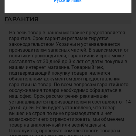
Русский язык
ГАРАНТИЯ
На весь товар в нашем магазине предоставляется
гарантия. Срок гарантии регламентируется
законодательством Украины и устанавливается
производителем запасных частей. В зависимости от
политики производителя, гарантийный срок может
составлять от 30 дней до 3-х лет от даты покупки в
нашем интернет магазине. Товарный чек,
подтверждающий покупку товара, является
обязательным документом для предоставления
гарантии на товар. По всем вопросам гарантийного
обслуживания товара необходимо обращаться в
наш офис. Срок рассмотрения рекламации
устанавливается производителем и составляет от 14
до 60 дней. Если будет установлено, что товар
вышел из строя по вине производителя и нет
возможности его отремонтировать, мы обменяем
товар на аналогичный или вернём деньги.
Пожалуйста, проверьте комплектность товара и