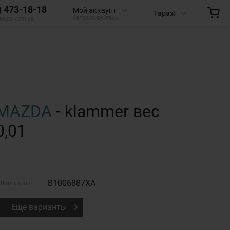
) 473-18-18
Мой аккаунт
Гараж
Авторизируйтесь
aauto.com.ua
MAZDA
- klammer вес
0,01
B1006887XA
0 отзывов
Еще варианты