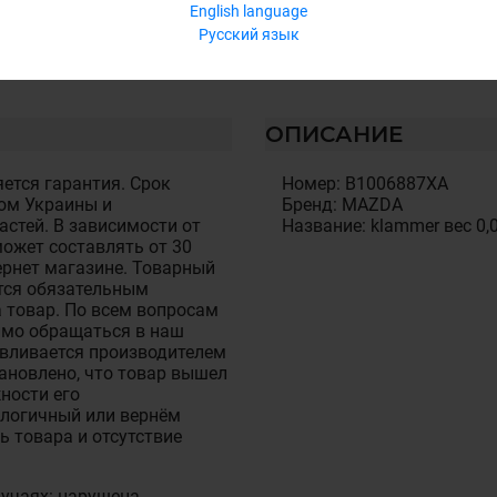
English language
Русский язык
ОПИСАНИЕ
ется гарантия. Срок
Номер: B1006887XA
ом Украины и
Бренд: MAZDA
стей. В зависимости от
Название: klammer вес 0,
ожет составлять от 30
тернет магазине. Товарный
тся обязательным
 товар. По всем вопросам
имо обращаться в наш
авливается производителем
становлено, что товар вышел
ности его
алогичный или вернём
ь товара и отсутствие
лучаях: нарушена