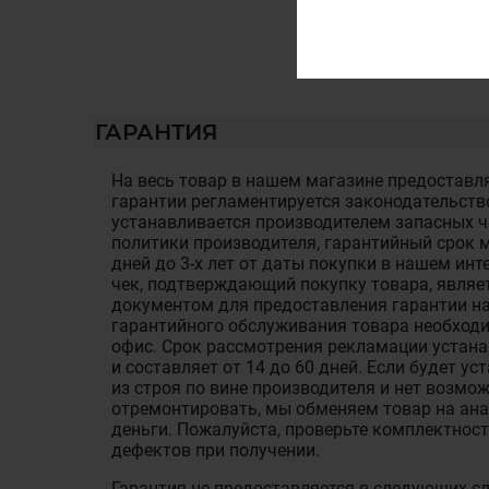
ГАРАНТИЯ
На весь товар в нашем магазине предоставля
гарантии регламентируется законодательств
устанавливается производителем запасных ча
политики производителя, гарантийный срок м
дней до 3-х лет от даты покупки в нашем ин
чек, подтверждающий покупку товара, являе
документом для предоставления гарантии на
гарантийного обслуживания товара необход
офис. Срок рассмотрения рекламации устан
и составляет от 14 до 60 дней. Если будет у
из строя по вине производителя и нет возмож
отремонтировать, мы обменяем товар на ан
деньги. Пожалуйста, проверьте комплектност
дефектов при получении.
Гарантия не предоставляется в следующих с