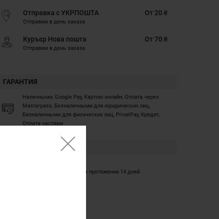
Отправка с УКРПОШТА
От 20 ₴
Отправим в день заказа
Куръєр Нова пошта
От 70 ₴
Отправим в день заказа
ГАРАНТИЯ
Наличными, Google Pay, Картою онлайн, Оплата через
Masterpass, Безналичными для юридических лиц,
Безналичными для физических лиц, PrivatPay, Кредит,
Оплата частями
ГАРАНТИЯ
12 месяцев
Обмен/возврат товара на протяжении 14 дней