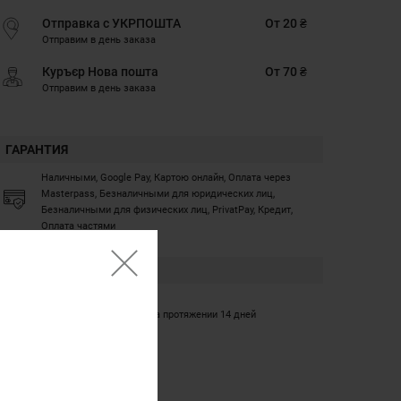
Отправка с УКРПОШТА
От 20 ₴
Отправим в день заказа
Куръєр Нова пошта
От 70 ₴
Отправим в день заказа
ГАРАНТИЯ
Наличными, Google Pay, Картою онлайн, Оплата через
Masterpass, Безналичными для юридических лиц,
Безналичными для физических лиц, PrivatPay, Кредит,
Оплата частями
ГАРАНТИЯ
12 месяцев
Обмен/возврат товара на протяжении 14 дней