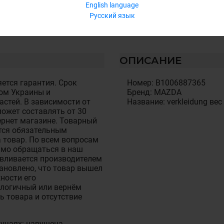
English language
Русский язык
ОПИСАНИЕ
ется гарантия. Срок
Номер: B1006887365
ом Украины и
Бренд: MAZDA
стей. В зависимости от
Название: verkleidung вес
ожет составлять от 30
тернет магазине. Товарный
тся обязательным
 товар. По всем вопросам
имо обращаться в наш
авливается производителем
становлено, что товар вышел
ности его
алогичный или вернём
ь товара и отсутствие
лучаях: нарушена