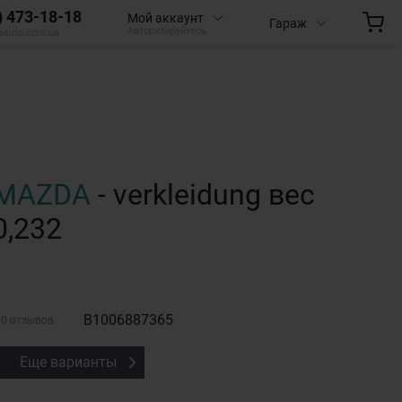
) 473-18-18
Мой аккаунт
Гараж
Авторизируйтесь
aauto.com.ua
MAZDA
- verkleidung вес
0,232
B1006887365
0 отзывов
Еще варианты