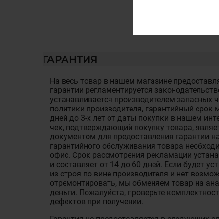
ГАРАНТИЯ
На весь товар в нашем магазине предоставля
гарантии регламентируется законодательств
устанавливается производителем запасных ча
политики производителя, гарантийный срок м
дней до 3-х лет от даты покупки в нашем ин
чек, подтверждающий покупку товара, являе
документом для предоставления гарантии на
гарантийного обслуживания товара необход
офис. Срок рассмотрения рекламации устан
и составляет от 14 до 60 дней. Если будет у
из строя по вине производителя и нет возмож
отремонтировать, мы обменяем товар на ан
деньги. Пожалуйста, проверьте комплектност
дефектов при получении.
Гарантия не предоставляется в следующих с