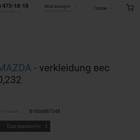
) 473-18-18
Мой аккаунт
Гараж
Авторизируйтесь
aauto.com.ua
MAZDA
- verkleidung вес
0,232
B1006887348
0 отзывов
Еще варианты