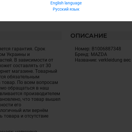
English language
Русский язык
ОПИСАНИЕ
ется гарантия. Срок
Номер: B1006887348
ом Украины и
Бренд: MAZDA
стей. В зависимости от
Название: verkleidung вес
ожет составлять от 30
тернет магазине. Товарный
тся обязательным
 товар. По всем вопросам
имо обращаться в наш
авливается производителем
становлено, что товар вышел
ности его
алогичный или вернём
ь товара и отсутствие
лучаях: нарушена