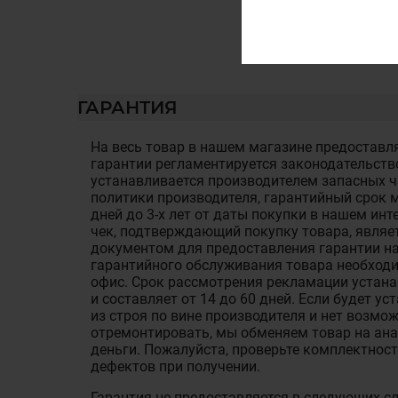
ГАРАНТИЯ
На весь товар в нашем магазине предоставля
гарантии регламентируется законодательств
устанавливается производителем запасных ча
политики производителя, гарантийный срок м
дней до 3-х лет от даты покупки в нашем ин
чек, подтверждающий покупку товара, являе
документом для предоставления гарантии на
гарантийного обслуживания товара необход
офис. Срок рассмотрения рекламации устан
и составляет от 14 до 60 дней. Если будет у
из строя по вине производителя и нет возмож
отремонтировать, мы обменяем товар на ан
деньги. Пожалуйста, проверьте комплектност
дефектов при получении.
Гарантия не предоставляется в следующих с