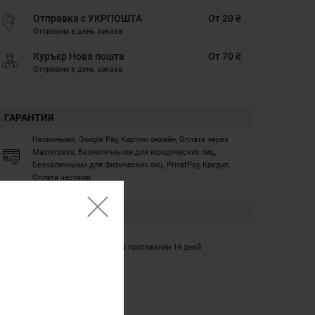
Отправка с УКРПОШТА
От 20 ₴
Отправим в день заказа
Куръєр Нова пошта
От 70 ₴
Отправим в день заказа
ГАРАНТИЯ
Наличными, Google Pay, Картою онлайн, Оплата через
Masterpass, Безналичными для юридических лиц,
Безналичными для физических лиц, PrivatPay, Кредит,
Оплата частями
ГАРАНТИЯ
12 месяцев
Обмен/возврат товара на протяжении 14 дней