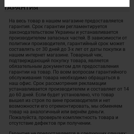
ГАРАНТИЯ
На весь товар в нашем магазине предоставляется
гарантия. Срок гарантии регламентируется
законодательством Украины и устанавливается
производителем запасных частей. В зависимости от
политики производителя, гарантийный срок может
составлять от 30 дней до 3-х лет от даты покупки в
нашем интернет магазине. Товарный чек,
подтверждающий покупку товара, является
обязательным документом для предоставления
гарантии на товар. По всем вопросам гарантийного
обслуживания товара необходимо обращаться в
наш офис. Срок рассмотрения рекламации
устанавливается производителем и составляет от 14
до 60 дней. Если будет установлено, что товар
вышел из строя по вине производителя и нет
возможности его отремонтировать, мы обменяем
товар на аналогичный или вернём деньги.
Пожалуйста, проверьте комплектность товара и
отсутствие дефектов при получении.
Гарантия не предоставляется в следующих случаях: