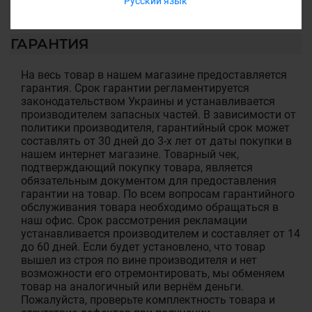
Русский язык
ГАРАНТИЯ
На весь товар в нашем магазине предоставляется
гарантия. Срок гарантии регламентируется
законодательством Украины и устанавливается
производителем запасных частей. В зависимости от
политики производителя, гарантийный срок может
составлять от 30 дней до 3-х лет от даты покупки в
нашем интернет магазине. Товарный чек,
подтверждающий покупку товара, является
обязательным документом для предоставления
гарантии на товар. По всем вопросам гарантийного
обслуживания товара необходимо обращаться в
наш офис. Срок рассмотрения рекламации
устанавливается производителем и составляет от 14
до 60 дней. Если будет установлено, что товар
вышел из строя по вине производителя и нет
возможности его отремонтировать, мы обменяем
товар на аналогичный или вернём деньги.
Пожалуйста, проверьте комплектность товара и