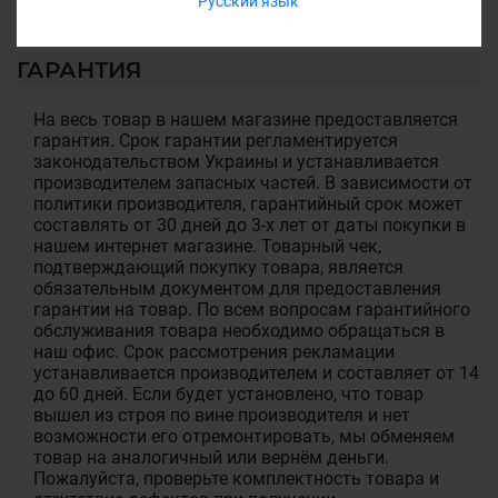
Русский язык
ГАРАНТИЯ
На весь товар в нашем магазине предоставляется
гарантия. Срок гарантии регламентируется
законодательством Украины и устанавливается
производителем запасных частей. В зависимости от
политики производителя, гарантийный срок может
составлять от 30 дней до 3-х лет от даты покупки в
нашем интернет магазине. Товарный чек,
подтверждающий покупку товара, является
обязательным документом для предоставления
гарантии на товар. По всем вопросам гарантийного
обслуживания товара необходимо обращаться в
наш офис. Срок рассмотрения рекламации
устанавливается производителем и составляет от 14
до 60 дней. Если будет установлено, что товар
вышел из строя по вине производителя и нет
возможности его отремонтировать, мы обменяем
товар на аналогичный или вернём деньги.
Пожалуйста, проверьте комплектность товара и