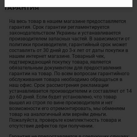
ГАРАНТИЯ
На весь товар в нашем магазине предоставляется
гарантия. Срок гарантии регламентируется
законодательством Украины и устанавливается
производителем запасных частей. В зависимости от
политики производителя, гарантийный срок может
составлять от 30 дней до 3-х лет от даты покупки в
нашем интернет магазине. Товарный чек,
подтверждающий покупку товара, является
обязательным документом для предоставления
гарантии на товар. По всем вопросам гарантийного
обслуживания товара необходимо обращаться в
наш офис. Срок рассмотрения рекламации
устанавливается производителем и составляет от 14
до 60 дней. Если будет установлено, что товар
вышел из строя по вине производителя и нет
возможности его отремонтировать, мы обменяем
товар на аналогичный или вернём деньги.
Пожалуйста, проверьте комплектность товара и
отсутствие дефектов при получении.
Гарантия не предоставляется в следующих случаях: