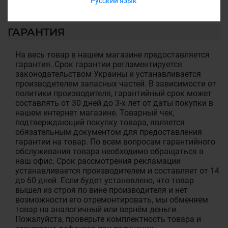
Русский язык
ГАРАНТИЯ
На весь товар в нашем магазине предоставляется
гарантия. Срок гарантии регламентируется
законодательством Украины и устанавливается
производителем запасных частей. В зависимости от
политики производителя, гарантийный срок может
составлять от 30 дней до 3-х лет от даты покупки в
нашем интернет магазине. Товарный чек,
подтверждающий покупку товара, является
обязательным документом для предоставления
гарантии на товар. По всем вопросам гарантийного
обслуживания товара необходимо обращаться в
наш офис. Срок рассмотрения рекламации
устанавливается производителем и составляет от 14
до 60 дней. Если будет установлено, что товар
вышел из строя по вине производителя и нет
возможности его отремонтировать, мы обменяем
товар на аналогичный или вернём деньги.
Пожалуйста, проверьте комплектность товара и