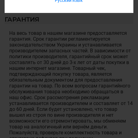
Русский язык
ГАРАНТИЯ
На весь товар в нашем магазине предоставляется
гарантия. Срок гарантии регламентируется
законодательством Украины и устанавливается
производителем запасных частей. В зависимости от
политики производителя, гарантийный срок может
составлять от 30 дней до 3-х лет от даты покупки в
нашем интернет магазине. Товарный чек,
подтверждающий покупку товара, является
обязательным документом для предоставления
гарантии на товар. По всем вопросам гарантийного
обслуживания товара необходимо обращаться в
наш офис. Срок рассмотрения рекламации
устанавливается производителем и составляет от 14
до 60 дней. Если будет установлено, что товар
вышел из строя по вине производителя и нет
возможности его отремонтировать, мы обменяем
товар на аналогичный или вернём деньги.
Пожалуйста, проверьте комплектность товара и