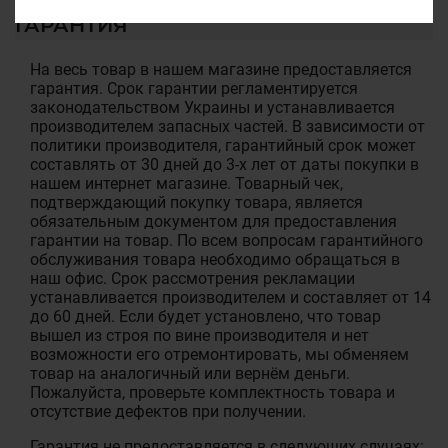
ГАРАНТИЯ
На весь товар в нашем магазине предоставляется
гарантия. Срок гарантии регламентируется
законодательством Украины и устанавливается
производителем запасных частей. В зависимости от
политики производителя, гарантийный срок может
составлять от 30 дней до 3-х лет от даты покупки в
нашем интернет магазине. Товарный чек,
подтверждающий покупку товара, является
обязательным документом для предоставления
гарантии на товар. По всем вопросам гарантийного
обслуживания товара необходимо обращаться в
наш офис. Срок рассмотрения рекламации
устанавливается производителем и составляет от 14
до 60 дней. Если будет установлено, что товар
вышел из строя по вине производителя и нет
возможности его отремонтировать, мы обменяем
товар на аналогичный или вернём деньги.
Пожалуйста, проверьте комплектность товара и
отсутствие дефектов при получении.
Гарантия не предоставляется в следующих случаях: