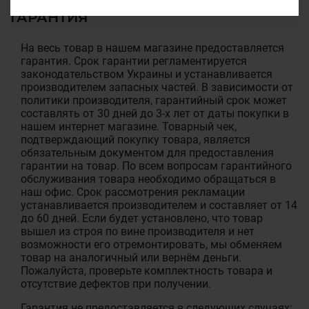
ГАРАНТИЯ
На весь товар в нашем магазине предоставляется
гарантия. Срок гарантии регламентируется
законодательством Украины и устанавливается
производителем запасных частей. В зависимости от
политики производителя, гарантийный срок может
составлять от 30 дней до 3-х лет от даты покупки в
нашем интернет магазине. Товарный чек,
подтверждающий покупку товара, является
обязательным документом для предоставления
гарантии на товар. По всем вопросам гарантийного
обслуживания товара необходимо обращаться в
наш офис. Срок рассмотрения рекламации
устанавливается производителем и составляет от 14
до 60 дней. Если будет установлено, что товар
вышел из строя по вине производителя и нет
возможности его отремонтировать, мы обменяем
товар на аналогичный или вернём деньги.
Пожалуйста, проверьте комплектность товара и
отсутствие дефектов при получении.
Гарантия не предоставляется в следующих случаях: