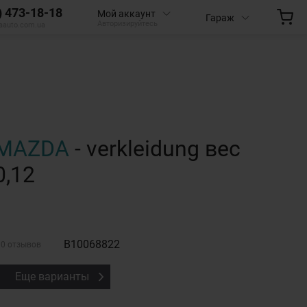
) 473-18-18
Мой аккаунт
Гараж
Авторизируйтесь
aauto.com.ua
MAZDA
- verkleidung вес
0,12
B10068822
0 отзывов
Еще варианты