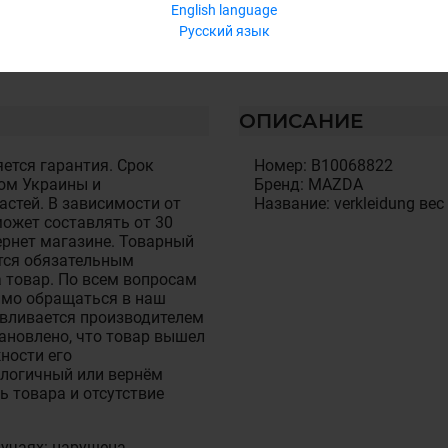
English language
Русский язык
ОПИСАНИЕ
ется гарантия. Срок
Номер: B10068822
ом Украины и
Бренд: MAZDA
стей. В зависимости от
Название: verkleidung вес
ожет составлять от 30
тернет магазине. Товарный
тся обязательным
 товар. По всем вопросам
имо обращаться в наш
авливается производителем
становлено, что товар вышел
ности его
алогичный или вернём
ь товара и отсутствие
лучаях: нарушена