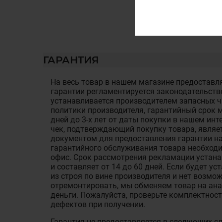
ГАРАНТИЯ
На весь товар в нашем магазине предоставля
гарантии регламентируется законодательств
устанавливается производителем запасных ча
политики производителя, гарантийный срок м
дней до 3-х лет от даты покупки в нашем ин
чек, подтверждающий покупку товара, являе
документом для предоставления гарантии на
гарантийного обслуживания товара необход
офис. Срок рассмотрения рекламации устан
и составляет от 14 до 60 дней. Если будет у
из строя по вине производителя и нет возмож
отремонтировать, мы обменяем товар на ан
деньги. Пожалуйста, проверьте комплектност
дефектов при получении.
Гарантия не предоставляется в следующих с