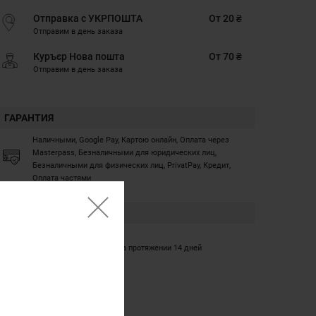
Отправка с УКРПОШТА
От 20 ₴
Отправим в день заказа
Куръєр Нова пошта
От 70 ₴
Отправим в день заказа
ГАРАНТИЯ
Наличными, Google Pay, Картою онлайн, Оплата через
Masterpass, Безналичными для юридических лиц,
Безналичными для физических лиц, PrivatPay, Кредит,
Оплата частями
ГАРАНТИЯ
12 месяцев
Обмен/возврат товара на протяжении 14 дней