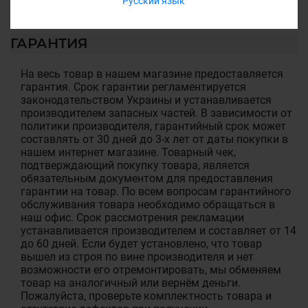
Русский язык
ГАРАНТИЯ
На весь товар в нашем магазине предоставляется
гарантия. Срок гарантии регламентируется
законодательством Украины и устанавливается
производителем запасных частей. В зависимости от
политики производителя, гарантийный срок может
составлять от 30 дней до 3-х лет от даты покупки в
нашем интернет магазине. Товарный чек,
подтверждающий покупку товара, является
обязательным документом для предоставления
гарантии на товар. По всем вопросам гарантийного
обслуживания товара необходимо обращаться в
наш офис. Срок рассмотрения рекламации
устанавливается производителем и составляет от 14
до 60 дней. Если будет установлено, что товар
вышел из строя по вине производителя и нет
возможности его отремонтировать, мы обменяем
товар на аналогичный или вернём деньги.
Пожалуйста, проверьте комплектность товара и