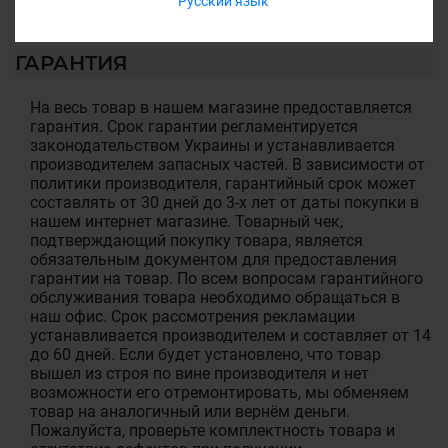
Русский язык
ГАРАНТИЯ
На весь товар в нашем магазине предоставляется
гарантия. Срок гарантии регламентируется
законодательством Украины и устанавливается
производителем запасных частей. В зависимости от
политики производителя, гарантийный срок может
составлять от 30 дней до 3-х лет от даты покупки в
нашем интернет магазине. Товарный чек,
подтверждающий покупку товара, является
обязательным документом для предоставления
гарантии на товар. По всем вопросам гарантийного
обслуживания товара необходимо обращаться в
наш офис. Срок рассмотрения рекламации
устанавливается производителем и составляет от 14
до 60 дней. Если будет установлено, что товар
вышел из строя по вине производителя и нет
возможности его отремонтировать, мы обменяем
товар на аналогичный или вернём деньги.
Пожалуйста, проверьте комплектность товара и