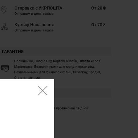
Отправка с УКРПОШТА
От 20 ₴
Отправим в день заказа
Куръєр Нова пошта
От 70 ₴
Отправим в день заказа
ГАРАНТИЯ
Наличными, Google Pay, Картою онлайн, Оплата через
Masterpass, Безналичными для юридических лиц,
Безналичными для физических лиц, PrivatPay, Кредит,
Оплата частями
ГАРАНТИЯ
12 месяцев
Обмен/возврат товара на протяжении 14 дней