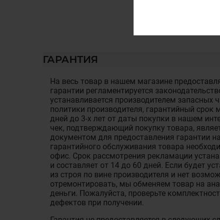
ГАРАНТИЯ
На весь товар в нашем магазине предоставля
гарантии регламентируется законодательств
устанавливается производителем запасных ча
политики производителя, гарантийный срок м
дней до 3-х лет от даты покупки в нашем ин
чек, подтверждающий покупку товара, являе
документом для предоставления гарантии на
гарантийного обслуживания товара необход
офис. Срок рассмотрения рекламации устан
и составляет от 14 до 60 дней. Если будет у
из строя по вине производителя и нет возмож
отремонтировать, мы обменяем товар на ан
деньги. Пожалуйста, проверьте комплектност
дефектов при получении.
Гарантия не предоставляется в следующих с