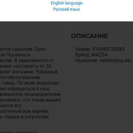
English language
Русский язык
ОПИСАНИЕ
ется гарантия. Срок
Номер: B10068720B65
ом Украины и
Бренд: MAZDA
стей. В зависимости от
Название: verkleidung вес
ожет составлять от 30
тернет магазине. Товарный
тся обязательным
 товар. По всем вопросам
имо обращаться в наш
авливается производителем
становлено, что товар вышел
ности его
алогичный или вернём
ь товара и отсутствие
лучаях: нарушена