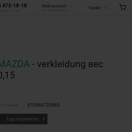
) 473-18-18
Мой аккаунт
Гараж
Авторизируйтесь
aauto.com.ua
MAZDA
- verkleidung вес
0,15
B10068720B65
0 отзывов
Еще варианты