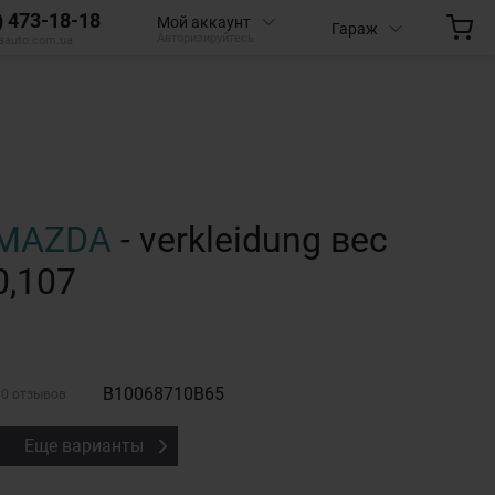
) 473-18-18
Мой аккаунт
Гараж
Авторизируйтесь
aauto.com.ua
MAZDA
- verkleidung вес
0,107
B10068710B65
0 отзывов
Еще варианты