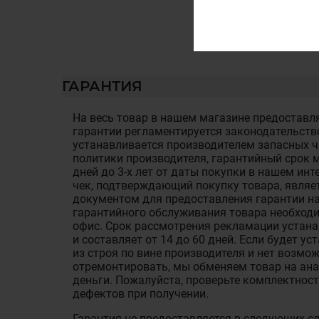
ГАРАНТИЯ
На весь товар в нашем магазине предоставля
гарантии регламентируется законодательств
устанавливается производителем запасных ча
политики производителя, гарантийный срок м
дней до 3-х лет от даты покупки в нашем ин
чек, подтверждающий покупку товара, являе
документом для предоставления гарантии на
гарантийного обслуживания товара необход
офис. Срок рассмотрения рекламации устан
и составляет от 14 до 60 дней. Если будет у
из строя по вине производителя и нет возмож
отремонтировать, мы обменяем товар на ан
деньги. Пожалуйста, проверьте комплектност
дефектов при получении.
Гарантия не предоставляется в следующих с