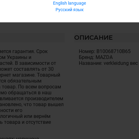
English language
Русский язык
ОПИСАНИЕ
ется гарантия. Срок
Номер: B10068710B65
ом Украины и
Бренд: MAZDA
стей. В зависимости от
Название: verkleidung вес
ожет составлять от 30
тернет магазине. Товарный
тся обязательным
 товар. По всем вопросам
имо обращаться в наш
авливается производителем
становлено, что товар вышел
ности его
алогичный или вернём
ь товара и отсутствие
лучаях: нарушена