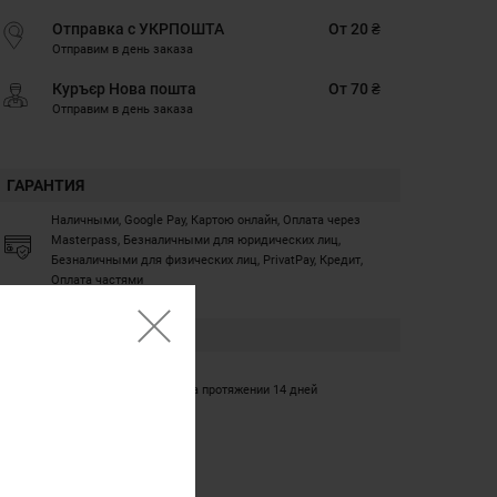
Отправка с УКРПОШТА
От 20 ₴
Отправим в день заказа
Куръєр Нова пошта
От 70 ₴
Отправим в день заказа
ГАРАНТИЯ
Наличными, Google Pay, Картою онлайн, Оплата через
Masterpass, Безналичными для юридических лиц,
Безналичными для физических лиц, PrivatPay, Кредит,
Оплата частями
ГАРАНТИЯ
12 месяцев
Обмен/возврат товара на протяжении 14 дней