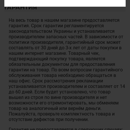
ГАРАНТИЯ
На весь товар в нашем магазине предоставляется
гарантия. Срок гарантии регламентируется
законодательством Украины и устанавливается
производителем запасных частей. В зависимости от
политики производителя, гарантийный срок может
составлять от 30 дней до 3-х лет от даты покупки в
нашем интернет магазине. Товарный чек,
подтверждающий покупку товара, является
обязательным документом для предоставления
гарантии на товар. По всем вопросам гарантийного
обслуживания товара необходимо обращаться в
наш офис. Срок рассмотрения рекламации
устанавливается производителем и составляет от 14
до 60 дней. Если будет установлено, что товар
вышел из строя по вине производителя и нет
возможности его отремонтировать, мы обменяем
товар на аналогичный или вернём деньги.
Пожалуйста, проверьте комплектность товара и
отсутствие дефектов при получении.
Гарантия не предоставляется в следующих случаях: