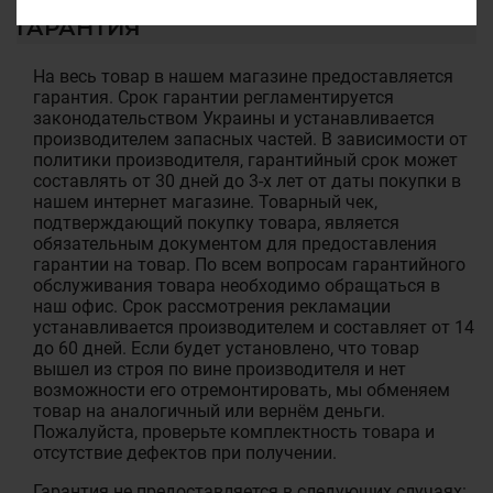
ГАРАНТИЯ
На весь товар в нашем магазине предоставляется
гарантия. Срок гарантии регламентируется
законодательством Украины и устанавливается
производителем запасных частей. В зависимости от
политики производителя, гарантийный срок может
составлять от 30 дней до 3-х лет от даты покупки в
нашем интернет магазине. Товарный чек,
подтверждающий покупку товара, является
обязательным документом для предоставления
гарантии на товар. По всем вопросам гарантийного
обслуживания товара необходимо обращаться в
наш офис. Срок рассмотрения рекламации
устанавливается производителем и составляет от 14
до 60 дней. Если будет установлено, что товар
вышел из строя по вине производителя и нет
возможности его отремонтировать, мы обменяем
товар на аналогичный или вернём деньги.
Пожалуйста, проверьте комплектность товара и
отсутствие дефектов при получении.
Гарантия не предоставляется в следующих случаях: