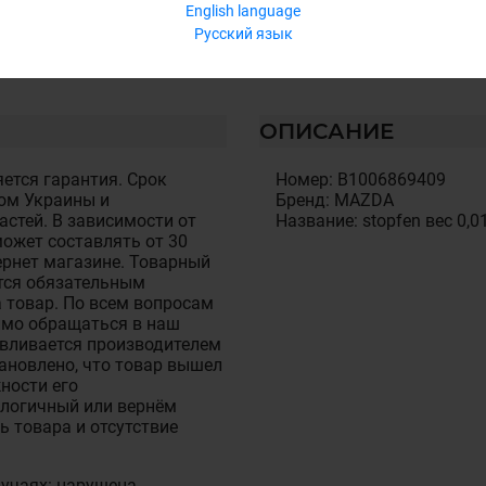
English language
Русский язык
ОПИСАНИЕ
ется гарантия. Срок
Номер: B1006869409
ом Украины и
Бренд: MAZDA
стей. В зависимости от
Название: stopfen вес 0,0
ожет составлять от 30
тернет магазине. Товарный
тся обязательным
 товар. По всем вопросам
имо обращаться в наш
авливается производителем
становлено, что товар вышел
ности его
алогичный или вернём
ь товара и отсутствие
лучаях: нарушена