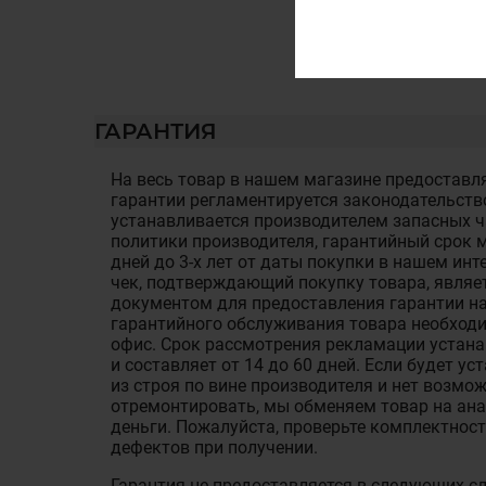
ГАРАНТИЯ
На весь товар в нашем магазине предоставля
гарантии регламентируется законодательств
устанавливается производителем запасных ча
политики производителя, гарантийный срок м
дней до 3-х лет от даты покупки в нашем ин
чек, подтверждающий покупку товара, являе
документом для предоставления гарантии на
гарантийного обслуживания товара необход
офис. Срок рассмотрения рекламации устан
и составляет от 14 до 60 дней. Если будет у
из строя по вине производителя и нет возмож
отремонтировать, мы обменяем товар на ан
деньги. Пожалуйста, проверьте комплектност
дефектов при получении.
Гарантия не предоставляется в следующих с