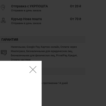
Отправка с УКРПОШТА
От 20 ₴
Отправим в день заказа
Куръєр Нова пошта
От 70 ₴
Отправим в день заказа
ГАРАНТИЯ
Наличными, Google Pay, Картою онлайн, Оплата через
Masterpass, Безналичными для юридических лиц,
Безналичными для физических лиц, PrivatPay, Кредит,
Оплата частями
ГАРАНТИЯ
12 месяцев
Обмен/возврат товара на протяжении 14 дней