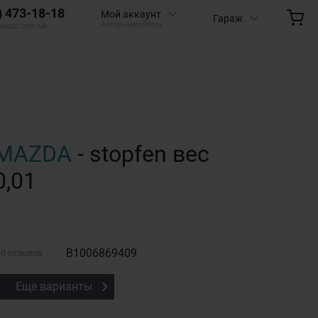
) 473-18-18
Мой аккаунт
Гараж
Авторизируйтесь
aauto.com.ua
MAZDA
- stopfen вес
0,01
B1006869409
0 отзывов
Еще варианты