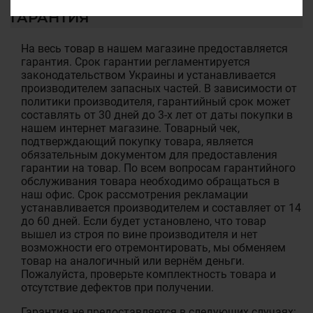
ГАРАНТИЯ
На весь товар в нашем магазине предоставляется
гарантия. Срок гарантии регламентируется
законодательством Украины и устанавливается
производителем запасных частей. В зависимости от
политики производителя, гарантийный срок может
составлять от 30 дней до 3-х лет от даты покупки в
нашем интернет магазине. Товарный чек,
подтверждающий покупку товара, является
обязательным документом для предоставления
гарантии на товар. По всем вопросам гарантийного
обслуживания товара необходимо обращаться в
наш офис. Срок рассмотрения рекламации
устанавливается производителем и составляет от 14
до 60 дней. Если будет установлено, что товар
вышел из строя по вине производителя и нет
возможности его отремонтировать, мы обменяем
товар на аналогичный или вернём деньги.
Пожалуйста, проверьте комплектность товара и
отсутствие дефектов при получении.
Гарантия не предоставляется в следующих случаях: