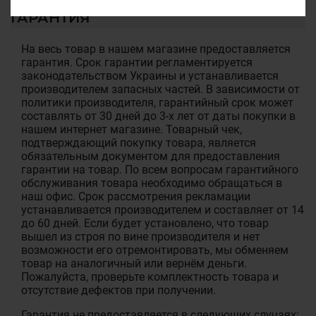
ГАРАНТИЯ
На весь товар в нашем магазине предоставляется
гарантия. Срок гарантии регламентируется
законодательством Украины и устанавливается
производителем запасных частей. В зависимости от
политики производителя, гарантийный срок может
составлять от 30 дней до 3-х лет от даты покупки в
нашем интернет магазине. Товарный чек,
подтверждающий покупку товара, является
обязательным документом для предоставления
гарантии на товар. По всем вопросам гарантийного
обслуживания товара необходимо обращаться в
наш офис. Срок рассмотрения рекламации
устанавливается производителем и составляет от 14
до 60 дней. Если будет установлено, что товар
вышел из строя по вине производителя и нет
возможности его отремонтировать, мы обменяем
товар на аналогичный или вернём деньги.
Пожалуйста, проверьте комплектность товара и
отсутствие дефектов при получении.
Гарантия не предоставляется в следующих случаях: