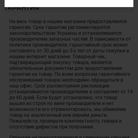
ГАРАНТИЯ
На весь товар в нашем магазине предоставляется
гарантия. Срок гарантии регламентируется
законодательством Украины и устанавливается
производителем запасных частей. В зависимости от
политики производителя, гарантийный срок может
составлять от 30 дней до 3-х лет от даты покупки в
нашем интернет магазине. Товарный чек,
подтверждающий покупку товара, является
обязательным документом для предоставления
гарантии на товар. По всем вопросам гарантийного
обслуживания товара необходимо обращаться в
наш офис. Срок рассмотрения рекламации
устанавливается производителем и составляет от 14
до 60 дней. Если будет установлено, что товар
вышел из строя по вине производителя и нет
возможности его отремонтировать, мы обменяем
товар на аналогичный или вернём деньги.
Пожалуйста, проверьте комплектность товара и
отсутствие дефектов при получении.
Гарантия не предоставляется в следующих случаях: