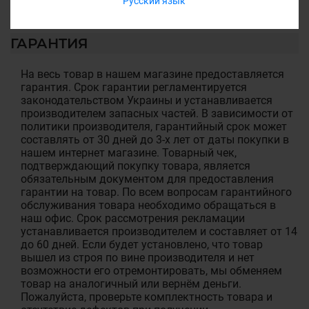
Русский язык
ГАРАНТИЯ
На весь товар в нашем магазине предоставляется
гарантия. Срок гарантии регламентируется
законодательством Украины и устанавливается
производителем запасных частей. В зависимости от
политики производителя, гарантийный срок может
составлять от 30 дней до 3-х лет от даты покупки в
нашем интернет магазине. Товарный чек,
подтверждающий покупку товара, является
обязательным документом для предоставления
гарантии на товар. По всем вопросам гарантийного
обслуживания товара необходимо обращаться в
наш офис. Срок рассмотрения рекламации
устанавливается производителем и составляет от 14
до 60 дней. Если будет установлено, что товар
вышел из строя по вине производителя и нет
возможности его отремонтировать, мы обменяем
товар на аналогичный или вернём деньги.
Пожалуйста, проверьте комплектность товара и